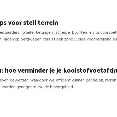
s voor steil terrein
tuurders. Steile hellingen, scherpe bochten en onvoorspelb
en Rijden op bergwegen vereist een zorgvuldige voorbereiding e
en: hoe verminder je je koolstofvoetafd
 leven geworden, waardoor we efficiënt kunnen pendelen, reizen
iet worden genegeerd. Nu de bezorgdheid…